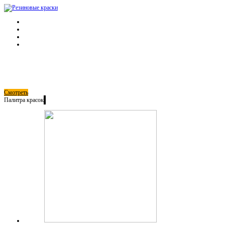
Каталог
Оплата и доставка
Где купить
Гарантии
8 (925) 664-69-39
Краски Super Decor
Резиновые краски для вашего дома!
Смотреть
Палитра
красок